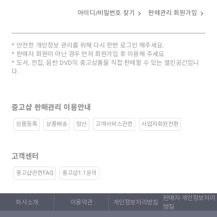
아이디/비밀번호 찾기
판매관리 회원가입
안전한 개인정보 관리를 위해 다시 한번 로그인 해주세요.
판매자 회원이 아닌 경우 먼저 회원가입 후 이용해 주세요.
도서, 전집, 음반 DVD의 중고상품을 직접 판매할 수 있는 열린공간입니
다.
중고샵 판매관리 이용안내
상품등록
상품배송
정산
고객서비스관련
사업자회원전환
고객센터
중고샵관련FAQ
중고샵1:1문의
판매자 개인정보처리
회사소개
이용약관
개인정보처리방침
방침