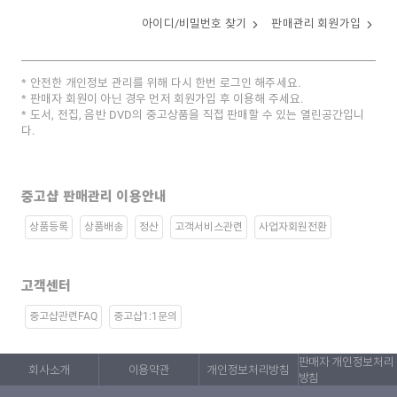
아이디/비밀번호 찾기
판매관리 회원가입
안전한 개인정보 관리를 위해 다시 한번 로그인 해주세요.
판매자 회원이 아닌 경우 먼저 회원가입 후 이용해 주세요.
도서, 전집, 음반 DVD의 중고상품을 직접 판매할 수 있는 열린공간입니
다.
중고샵 판매관리 이용안내
상품등록
상품배송
정산
고객서비스관련
사업자회원전환
고객센터
중고샵관련FAQ
중고샵1:1문의
판매자 개인정보처리
회사소개
이용약관
개인정보처리방침
방침