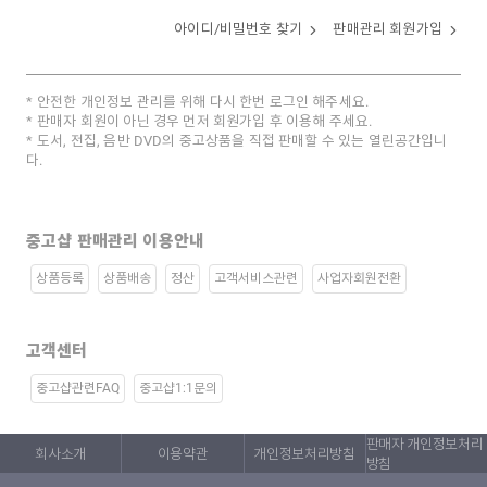
아이디/비밀번호 찾기
판매관리 회원가입
안전한 개인정보 관리를 위해 다시 한번 로그인 해주세요.
판매자 회원이 아닌 경우 먼저 회원가입 후 이용해 주세요.
도서, 전집, 음반 DVD의 중고상품을 직접 판매할 수 있는 열린공간입니
다.
중고샵 판매관리 이용안내
상품등록
상품배송
정산
고객서비스관련
사업자회원전환
고객센터
중고샵관련FAQ
중고샵1:1문의
판매자 개인정보처리
회사소개
이용약관
개인정보처리방침
방침