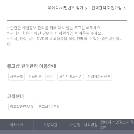
아이디/비밀번호 찾기
판매관리 회원가입
안전한 개인정보 관리를 위해 다시 한번 로그인 해주세요.
판매자 회원이 아닌 경우 먼저 회원가입 후 이용해 주세요.
도서, 전집, 음반 DVD의 중고상품을 직접 판매할 수 있는 열린공간입니
다.
중고샵 판매관리 이용안내
상품등록
상품배송
정산
고객서비스관련
사업자회원전환
고객센터
중고샵관련FAQ
중고샵1:1문의
판매자 개인정보처리
회사소개
이용약관
개인정보처리방침
방침