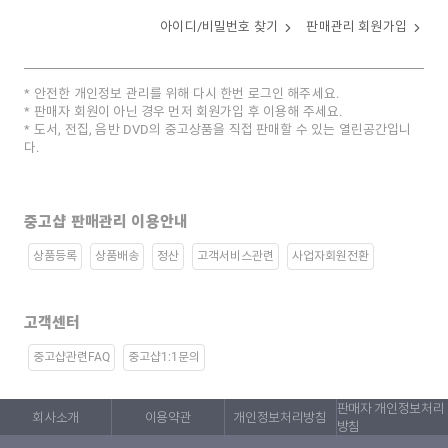
아이디/비밀번호 찾기
판매관리 회원가입
안전한 개인정보 관리를 위해 다시 한번 로그인 해주세요.
판매자 회원이 아닌 경우 먼저 회원가입 후 이용해 주세요.
도서, 전집, 음반 DVD의 중고상품을 직접 판매할 수 있는 열린공간입니
다.
중고샵 판매관리 이용안내
상품등록
상품배송
정산
고객서비스관련
사업자회원전환
고객센터
중고샵관련FAQ
중고샵1:1문의
판매자 개인정보처리
회사소개
이용약관
개인정보처리방침
방침