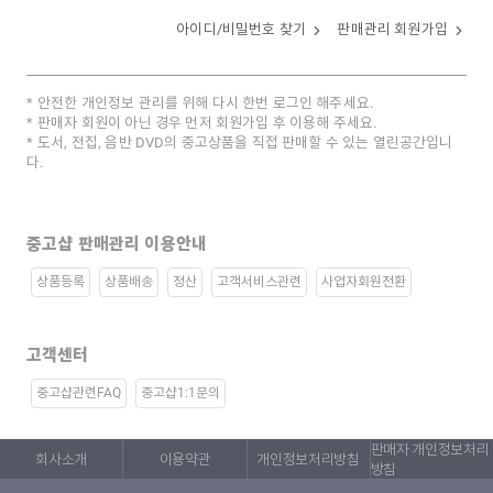
아이디/비밀번호 찾기
판매관리 회원가입
안전한 개인정보 관리를 위해 다시 한번 로그인 해주세요.
판매자 회원이 아닌 경우 먼저 회원가입 후 이용해 주세요.
도서, 전집, 음반 DVD의 중고상품을 직접 판매할 수 있는 열린공간입니
다.
중고샵 판매관리 이용안내
상품등록
상품배송
정산
고객서비스관련
사업자회원전환
고객센터
중고샵관련FAQ
중고샵1:1문의
판매자 개인정보처리
회사소개
이용약관
개인정보처리방침
방침