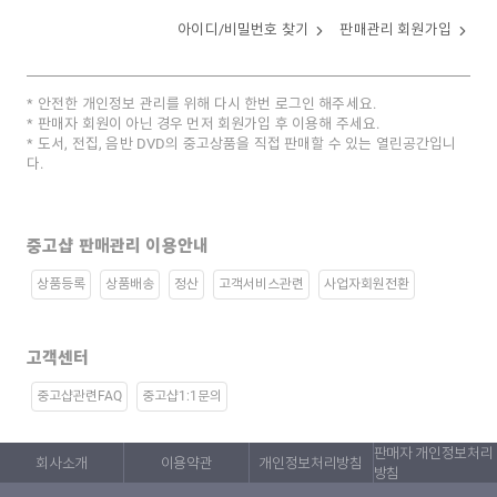
아이디/비밀번호 찾기
판매관리 회원가입
안전한 개인정보 관리를 위해 다시 한번 로그인 해주세요.
판매자 회원이 아닌 경우 먼저 회원가입 후 이용해 주세요.
도서, 전집, 음반 DVD의 중고상품을 직접 판매할 수 있는 열린공간입니
다.
중고샵 판매관리 이용안내
상품등록
상품배송
정산
고객서비스관련
사업자회원전환
고객센터
중고샵관련FAQ
중고샵1:1문의
판매자 개인정보처리
회사소개
이용약관
개인정보처리방침
방침