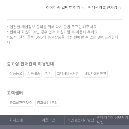
아이디/비밀번호 찾기
판매관리 회원가입
안전한 개인정보 관리를 위해 다시 한번 로그인 해주세요.
판매자 회원이 아닌 경우 먼저 회원가입 후 이용해 주세요.
도서, 전집, 음반 DVD의 중고상품을 직접 판매할 수 있는 열린공간입니
다.
중고샵 판매관리 이용안내
상품등록
상품배송
정산
고객서비스관련
사업자회원전환
고객센터
중고샵관련FAQ
중고샵1:1문의
판매자 개인정보처리
회사소개
이용약관
개인정보처리방침
방침