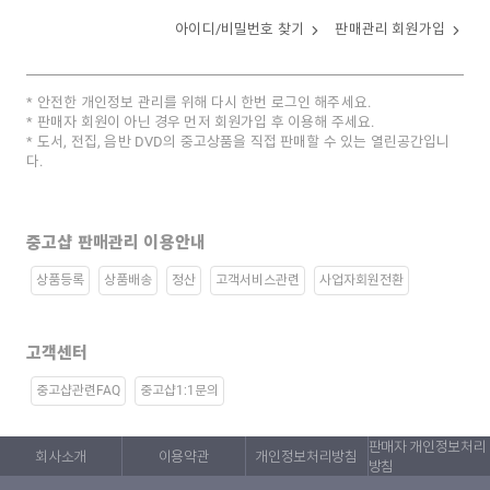
아이디/비밀번호 찾기
판매관리 회원가입
안전한 개인정보 관리를 위해 다시 한번 로그인 해주세요.
판매자 회원이 아닌 경우 먼저 회원가입 후 이용해 주세요.
도서, 전집, 음반 DVD의 중고상품을 직접 판매할 수 있는 열린공간입니
다.
중고샵 판매관리 이용안내
상품등록
상품배송
정산
고객서비스관련
사업자회원전환
고객센터
중고샵관련FAQ
중고샵1:1문의
판매자 개인정보처리
회사소개
이용약관
개인정보처리방침
방침