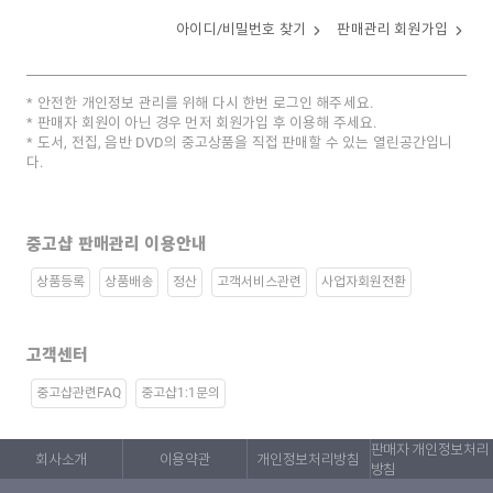
아이디/비밀번호 찾기
판매관리 회원가입
안전한 개인정보 관리를 위해 다시 한번 로그인 해주세요.
판매자 회원이 아닌 경우 먼저 회원가입 후 이용해 주세요.
도서, 전집, 음반 DVD의 중고상품을 직접 판매할 수 있는 열린공간입니
다.
중고샵 판매관리 이용안내
상품등록
상품배송
정산
고객서비스관련
사업자회원전환
고객센터
중고샵관련FAQ
중고샵1:1문의
판매자 개인정보처리
회사소개
이용약관
개인정보처리방침
방침