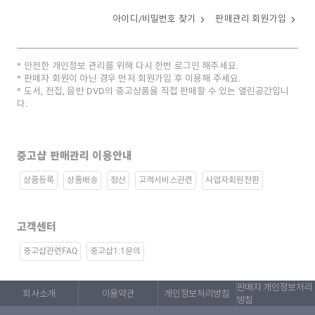
아이디/비밀번호 찾기
판매관리 회원가입
안전한 개인정보 관리를 위해 다시 한번 로그인 해주세요.
판매자 회원이 아닌 경우 먼저 회원가입 후 이용해 주세요.
도서, 전집, 음반 DVD의 중고상품을 직접 판매할 수 있는 열린공간입니
다.
중고샵 판매관리 이용안내
상품등록
상품배송
정산
고객서비스관련
사업자회원전환
고객센터
중고샵관련FAQ
중고샵1:1문의
판매자 개인정보처리
회사소개
이용약관
개인정보처리방침
방침