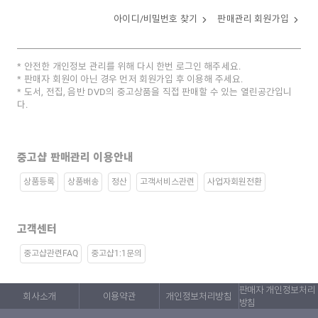
아이디/비밀번호 찾기
판매관리 회원가입
안전한 개인정보 관리를 위해 다시 한번 로그인 해주세요.
판매자 회원이 아닌 경우 먼저 회원가입 후 이용해 주세요.
도서, 전집, 음반 DVD의 중고상품을 직접 판매할 수 있는 열린공간입니
다.
중고샵 판매관리 이용안내
상품등록
상품배송
정산
고객서비스관련
사업자회원전환
고객센터
중고샵관련FAQ
중고샵1:1문의
판매자 개인정보처리
회사소개
이용약관
개인정보처리방침
방침