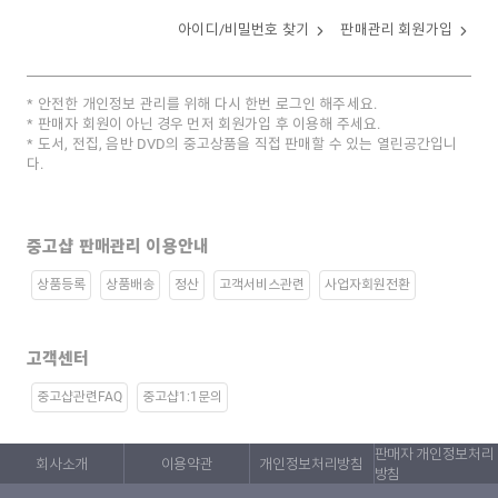
아이디/비밀번호 찾기
판매관리 회원가입
안전한 개인정보 관리를 위해 다시 한번 로그인 해주세요.
판매자 회원이 아닌 경우 먼저 회원가입 후 이용해 주세요.
도서, 전집, 음반 DVD의 중고상품을 직접 판매할 수 있는 열린공간입니
다.
중고샵 판매관리 이용안내
상품등록
상품배송
정산
고객서비스관련
사업자회원전환
고객센터
중고샵관련FAQ
중고샵1:1문의
판매자 개인정보처리
회사소개
이용약관
개인정보처리방침
방침