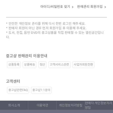
아이디/비밀번호 찾기
판매관리 회원가입
안전한 개인정보 관리를 위해 다시 한번 로그인 해주세요.
판매자 회원이 아닌 경우 먼저 회원가입 후 이용해 주세요.
도서, 전집, 음반 DVD의 중고상품을 직접 판매할 수 있는 열린공간입니
다.
중고샵 판매관리 이용안내
상품등록
상품배송
정산
고객서비스관련
사업자회원전환
고객센터
중고샵관련FAQ
중고샵1:1문의
판매자 개인정보처리
회사소개
이용약관
개인정보처리방침
방침