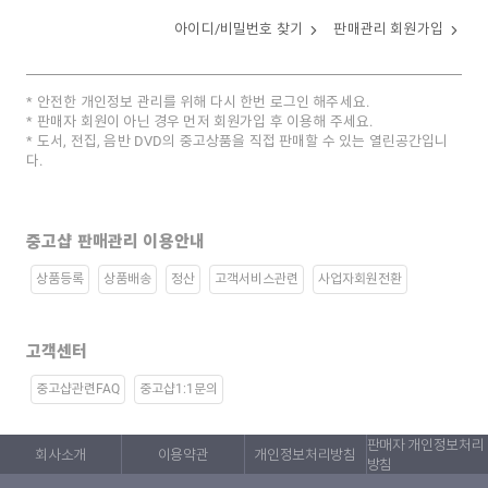
아이디/비밀번호 찾기
판매관리 회원가입
안전한 개인정보 관리를 위해 다시 한번 로그인 해주세요.
판매자 회원이 아닌 경우 먼저 회원가입 후 이용해 주세요.
도서, 전집, 음반 DVD의 중고상품을 직접 판매할 수 있는 열린공간입니
다.
중고샵 판매관리 이용안내
상품등록
상품배송
정산
고객서비스관련
사업자회원전환
고객센터
중고샵관련FAQ
중고샵1:1문의
판매자 개인정보처리
회사소개
이용약관
개인정보처리방침
방침