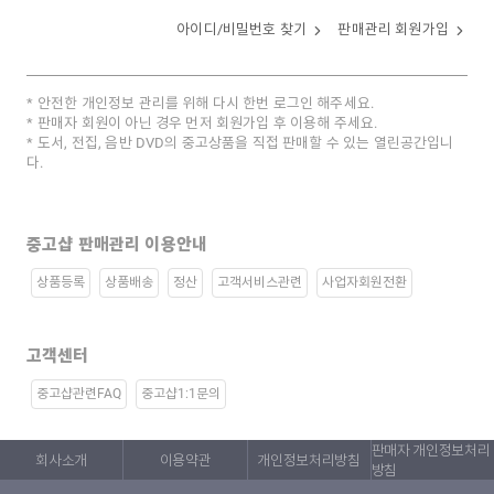
아이디/비밀번호 찾기
판매관리 회원가입
안전한 개인정보 관리를 위해 다시 한번 로그인 해주세요.
판매자 회원이 아닌 경우 먼저 회원가입 후 이용해 주세요.
도서, 전집, 음반 DVD의 중고상품을 직접 판매할 수 있는 열린공간입니
다.
중고샵 판매관리 이용안내
상품등록
상품배송
정산
고객서비스관련
사업자회원전환
고객센터
중고샵관련FAQ
중고샵1:1문의
판매자 개인정보처리
회사소개
이용약관
개인정보처리방침
방침