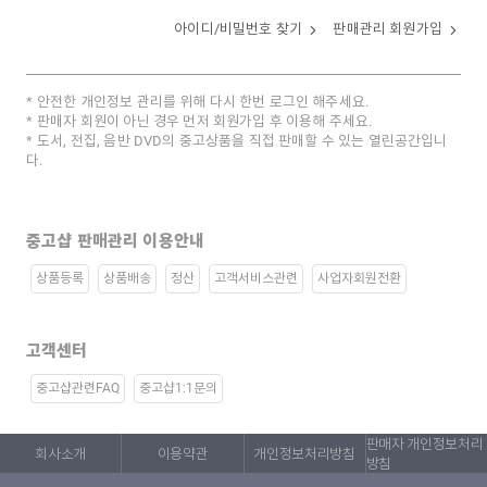
아이디/비밀번호 찾기
판매관리 회원가입
안전한 개인정보 관리를 위해 다시 한번 로그인 해주세요.
판매자 회원이 아닌 경우 먼저 회원가입 후 이용해 주세요.
도서, 전집, 음반 DVD의 중고상품을 직접 판매할 수 있는 열린공간입니
다.
중고샵 판매관리 이용안내
상품등록
상품배송
정산
고객서비스관련
사업자회원전환
고객센터
중고샵관련FAQ
중고샵1:1문의
판매자 개인정보처리
회사소개
이용약관
개인정보처리방침
방침