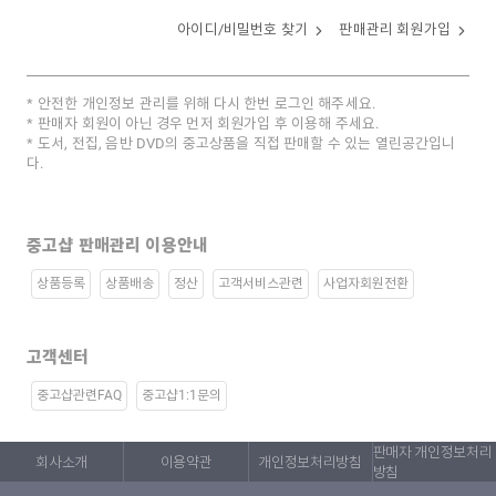
아이디/비밀번호 찾기
판매관리 회원가입
안전한 개인정보 관리를 위해 다시 한번 로그인 해주세요.
판매자 회원이 아닌 경우 먼저 회원가입 후 이용해 주세요.
도서, 전집, 음반 DVD의 중고상품을 직접 판매할 수 있는 열린공간입니
다.
중고샵 판매관리 이용안내
상품등록
상품배송
정산
고객서비스관련
사업자회원전환
고객센터
중고샵관련FAQ
중고샵1:1문의
판매자 개인정보처리
회사소개
이용약관
개인정보처리방침
방침