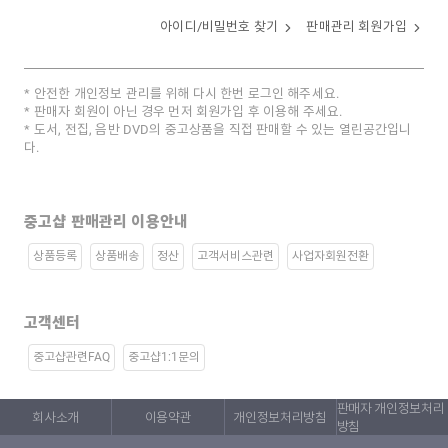
아이디/비밀번호 찾기
판매관리 회원가입
안전한 개인정보 관리를 위해 다시 한번 로그인 해주세요.
판매자 회원이 아닌 경우 먼저 회원가입 후 이용해 주세요.
도서, 전집, 음반 DVD의 중고상품을 직접 판매할 수 있는 열린공간입니
다.
중고샵 판매관리 이용안내
상품등록
상품배송
정산
고객서비스관련
사업자회원전환
고객센터
중고샵관련FAQ
중고샵1:1문의
판매자 개인정보처리
회사소개
이용약관
개인정보처리방침
방침