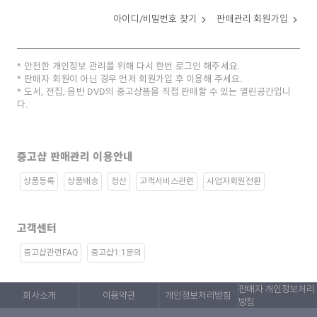
아이디/비밀번호 찾기
판매관리 회원가입
안전한 개인정보 관리를 위해 다시 한번 로그인 해주세요.
판매자 회원이 아닌 경우 먼저 회원가입 후 이용해 주세요.
도서, 전집, 음반 DVD의 중고상품을 직접 판매할 수 있는 열린공간입니
다.
중고샵 판매관리 이용안내
상품등록
상품배송
정산
고객서비스관련
사업자회원전환
고객센터
중고샵관련FAQ
중고샵1:1문의
판매자 개인정보처리
회사소개
이용약관
개인정보처리방침
방침