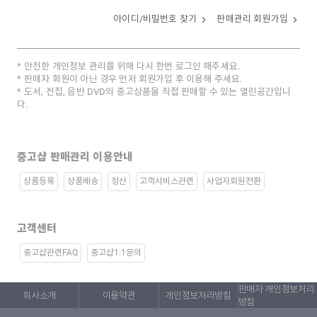
아이디/비밀번호 찾기
판매관리 회원가입
안전한 개인정보 관리를 위해 다시 한번 로그인 해주세요.
판매자 회원이 아닌 경우 먼저 회원가입 후 이용해 주세요.
도서, 전집, 음반 DVD의 중고상품을 직접 판매할 수 있는 열린공간입니
다.
중고샵 판매관리 이용안내
상품등록
상품배송
정산
고객서비스관련
사업자회원전환
고객센터
중고샵관련FAQ
중고샵1:1문의
판매자 개인정보처리
회사소개
이용약관
개인정보처리방침
방침