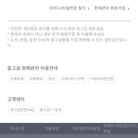
아이디/비밀번호 찾기
판매관리 회원가입
안전한 개인정보 관리를 위해 다시 한번 로그인 해주세요.
판매자 회원이 아닌 경우 먼저 회원가입 후 이용해 주세요.
도서, 전집, 음반 DVD의 중고상품을 직접 판매할 수 있는 열린공간입니
다.
중고샵 판매관리 이용안내
상품등록
상품배송
정산
고객서비스관련
사업자회원전환
고객센터
중고샵관련FAQ
중고샵1:1문의
판매자 개인정보처리
회사소개
이용약관
개인정보처리방침
방침