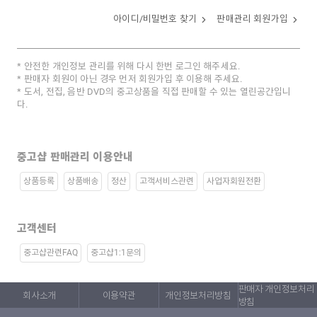
아이디/비밀번호 찾기
판매관리 회원가입
안전한 개인정보 관리를 위해 다시 한번 로그인 해주세요.
판매자 회원이 아닌 경우 먼저 회원가입 후 이용해 주세요.
도서, 전집, 음반 DVD의 중고상품을 직접 판매할 수 있는 열린공간입니
다.
중고샵 판매관리 이용안내
상품등록
상품배송
정산
고객서비스관련
사업자회원전환
고객센터
중고샵관련FAQ
중고샵1:1문의
판매자 개인정보처리
회사소개
이용약관
개인정보처리방침
방침