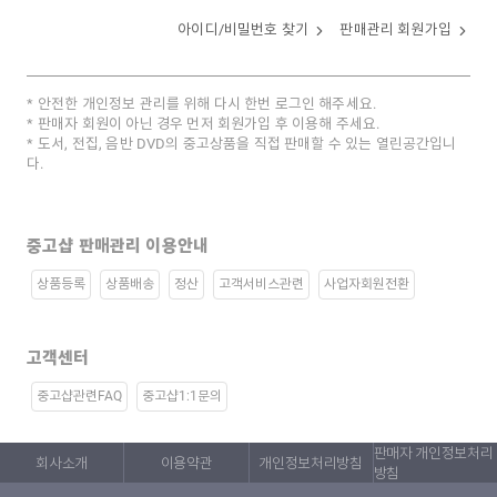
아이디/비밀번호 찾기
판매관리 회원가입
안전한 개인정보 관리를 위해 다시 한번 로그인 해주세요.
판매자 회원이 아닌 경우 먼저 회원가입 후 이용해 주세요.
도서, 전집, 음반 DVD의 중고상품을 직접 판매할 수 있는 열린공간입니
다.
중고샵 판매관리 이용안내
상품등록
상품배송
정산
고객서비스관련
사업자회원전환
고객센터
중고샵관련FAQ
중고샵1:1문의
판매자 개인정보처리
회사소개
이용약관
개인정보처리방침
방침