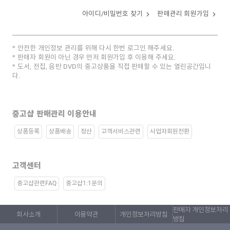
아이디/비밀번호 찾기
판매관리 회원가입
안전한 개인정보 관리를 위해 다시 한번 로그인 해주세요.
판매자 회원이 아닌 경우 먼저 회원가입 후 이용해 주세요.
도서, 전집, 음반 DVD의 중고상품을 직접 판매할 수 있는 열린공간입니
다.
중고샵 판매관리 이용안내
상품등록
상품배송
정산
고객서비스관련
사업자회원전환
고객센터
중고샵관련FAQ
중고샵1:1문의
판매자 개인정보처리
회사소개
이용약관
개인정보처리방침
방침