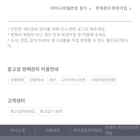
아이디/비밀번호 찾기
판매관리 회원가입
안전한 개인정보 관리를 위해 다시 한번 로그인 해주세요.
판매자 회원이 아닌 경우 먼저 회원가입 후 이용해 주세요.
도서, 전집, 음반 DVD의 중고상품을 직접 판매할 수 있는 열린공간입니
다.
중고샵 판매관리 이용안내
상품등록
상품배송
정산
고객서비스관련
사업자회원전환
고객센터
중고샵관련FAQ
중고샵1:1문의
판매자 개인정보처리
회사소개
이용약관
개인정보처리방침
방침