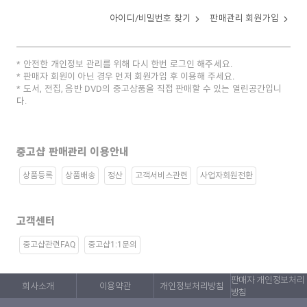
아이디/비밀번호 찾기
판매관리 회원가입
안전한 개인정보 관리를 위해 다시 한번 로그인 해주세요.
판매자 회원이 아닌 경우 먼저 회원가입 후 이용해 주세요.
도서, 전집, 음반 DVD의 중고상품을 직접 판매할 수 있는 열린공간입니
다.
중고샵 판매관리 이용안내
상품등록
상품배송
정산
고객서비스관련
사업자회원전환
고객센터
중고샵관련FAQ
중고샵1:1문의
판매자 개인정보처리
회사소개
이용약관
개인정보처리방침
방침