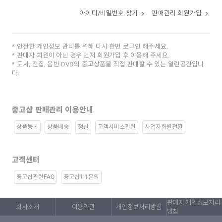
아이디/비밀번호 찾기
판매관리 회원가입
안전한 개인정보 관리를 위해 다시 한번 로그인 해주세요.
판매자 회원이 아닌 경우 먼저 회원가입 후 이용해 주세요.
도서, 전집, 음반 DVD의 중고상품을 직접 판매할 수 있는 열린공간입니
다.
중고샵 판매관리 이용안내
상품등록
상품배송
정산
고객서비스관련
사업자회원전환
고객센터
중고샵관련FAQ
중고샵1:1문의
판매자 개인정보처리
회사소개
이용약관
개인정보처리방침
방침