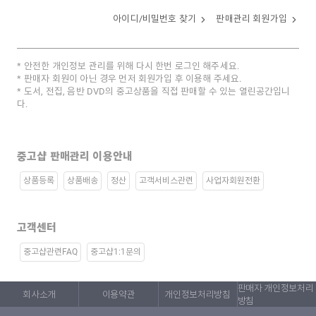
아이디/비밀번호 찾기
판매관리 회원가입
안전한 개인정보 관리를 위해 다시 한번 로그인 해주세요.
판매자 회원이 아닌 경우 먼저 회원가입 후 이용해 주세요.
도서, 전집, 음반 DVD의 중고상품을 직접 판매할 수 있는 열린공간입니
다.
중고샵 판매관리 이용안내
상품등록
상품배송
정산
고객서비스관련
사업자회원전환
고객센터
중고샵관련FAQ
중고샵1:1문의
판매자 개인정보처리
회사소개
이용약관
개인정보처리방침
방침