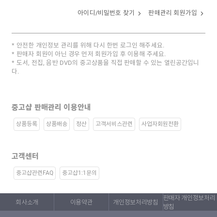
아이디/비밀번호 찾기
판매관리 회원가입
안전한 개인정보 관리를 위해 다시 한번 로그인 해주세요.
판매자 회원이 아닌 경우 먼저 회원가입 후 이용해 주세요.
도서, 전집, 음반 DVD의 중고상품을 직접 판매할 수 있는 열린공간입니
다.
중고샵 판매관리 이용안내
상품등록
상품배송
정산
고객서비스관련
사업자회원전환
고객센터
중고샵관련FAQ
중고샵1:1문의
판매자 개인정보처리
회사소개
이용약관
개인정보처리방침
방침