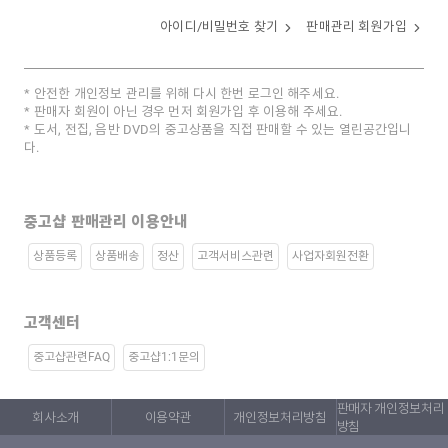
아이디/비밀번호 찾기
판매관리 회원가입
안전한 개인정보 관리를 위해 다시 한번 로그인 해주세요.
판매자 회원이 아닌 경우 먼저 회원가입 후 이용해 주세요.
도서, 전집, 음반 DVD의 중고상품을 직접 판매할 수 있는 열린공간입니
다.
중고샵 판매관리 이용안내
상품등록
상품배송
정산
고객서비스관련
사업자회원전환
고객센터
중고샵관련FAQ
중고샵1:1문의
판매자 개인정보처리
회사소개
이용약관
개인정보처리방침
방침