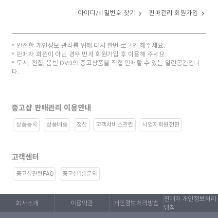
아이디/비밀번호 찾기
판매관리 회원가입
안전한 개인정보 관리를 위해 다시 한번 로그인 해주세요.
판매자 회원이 아닌 경우 먼저 회원가입 후 이용해 주세요.
도서, 전집, 음반 DVD의 중고상품을 직접 판매할 수 있는 열린공간입니
다.
중고샵 판매관리 이용안내
상품등록
상품배송
정산
고객서비스관련
사업자회원전환
고객센터
중고샵관련FAQ
중고샵1:1문의
판매자 개인정보처리
회사소개
이용약관
개인정보처리방침
방침