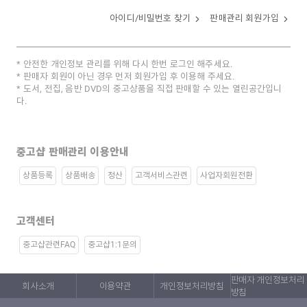
아이디/비밀번호 찾기
판매관리 회원가입
안전한 개인정보 관리를 위해 다시 한번 로그인 해주세요.
판매자 회원이 아닌 경우 먼저 회원가입 후 이용해 주세요.
도서, 전집, 음반 DVD의 중고상품을 직접 판매할 수 있는 열린공간입니
다.
중고샵 판매관리 이용안내
상품등록
상품배송
정산
고객서비스관련
사업자회원전환
고객센터
중고샵관련FAQ
중고샵1:1문의
판매자 개인정보처리
회사소개
이용약관
개인정보처리방침
방침