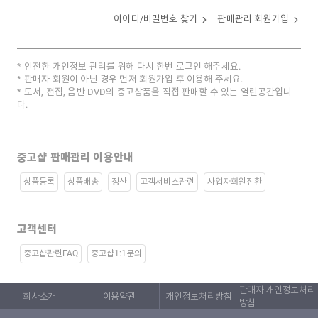
아이디/비밀번호 찾기
판매관리 회원가입
안전한 개인정보 관리를 위해 다시 한번 로그인 해주세요.
판매자 회원이 아닌 경우 먼저 회원가입 후 이용해 주세요.
도서, 전집, 음반 DVD의 중고상품을 직접 판매할 수 있는 열린공간입니
다.
중고샵 판매관리 이용안내
상품등록
상품배송
정산
고객서비스관련
사업자회원전환
고객센터
중고샵관련FAQ
중고샵1:1문의
판매자 개인정보처리
회사소개
이용약관
개인정보처리방침
방침