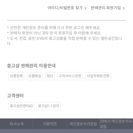
아이디/비밀번호 찾기
판매관리 회원가입
안전한 개인정보 관리를 위해 다시 한번 로그인 해주세요.
판매자 회원이 아닌 경우 먼저 회원가입 후 이용해 주세요.
도서, 전집, 음반 DVD의 중고상품을 직접 판매할 수 있는 열린공간입니
다.
중고샵 판매관리 이용안내
상품등록
상품배송
정산
고객서비스관련
사업자회원전환
고객센터
중고샵관련FAQ
중고샵1:1문의
판매자 개인정보처리
회사소개
이용약관
개인정보처리방침
방침