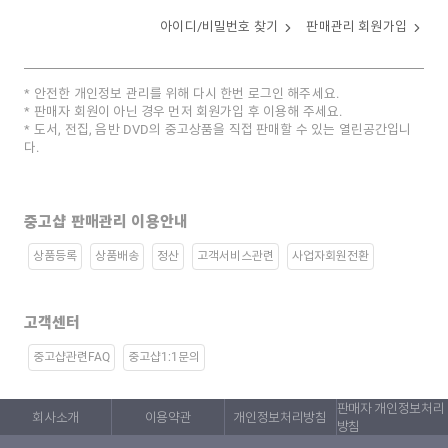
아이디/비밀번호 찾기
판매관리 회원가입
안전한 개인정보 관리를 위해 다시 한번 로그인 해주세요.
판매자 회원이 아닌 경우 먼저 회원가입 후 이용해 주세요.
도서, 전집, 음반 DVD의 중고상품을 직접 판매할 수 있는 열린공간입니
다.
중고샵 판매관리 이용안내
상품등록
상품배송
정산
고객서비스관련
사업자회원전환
고객센터
중고샵관련FAQ
중고샵1:1문의
판매자 개인정보처리
회사소개
이용약관
개인정보처리방침
방침