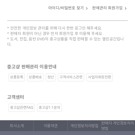
아이디/비밀번호 찾기
판매관리 회원가입
안전한 개인정보 관리를 위해 다시 한번 로그인 해주세요.
판매자 회원이 아닌 경우 먼저 회원가입 후 이용해 주세요.
도서, 전집, 음반 DVD의 중고상품을 직접 판매할 수 있는 열린공간입니
다.
중고샵 판매관리 이용안내
상품등록
상품배송
정산
고객서비스관련
사업자회원전환
고객센터
중고샵관련FAQ
중고샵1:1문의
판매자 개인정보처리
회사소개
이용약관
개인정보처리방침
방침