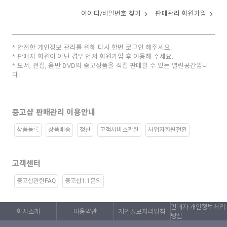
아이디/비밀번호 찾기
판매관리 회원가입
안전한 개인정보 관리를 위해 다시 한번 로그인 해주세요.
판매자 회원이 아닌 경우 먼저 회원가입 후 이용해 주세요.
도서, 전집, 음반 DVD의 중고상품을 직접 판매할 수 있는 열린공간입니
다.
중고샵 판매관리 이용안내
상품등록
상품배송
정산
고객서비스관련
사업자회원전환
고객센터
중고샵관련FAQ
중고샵1:1문의
판매자 개인정보처리
회사소개
이용약관
개인정보처리방침
방침