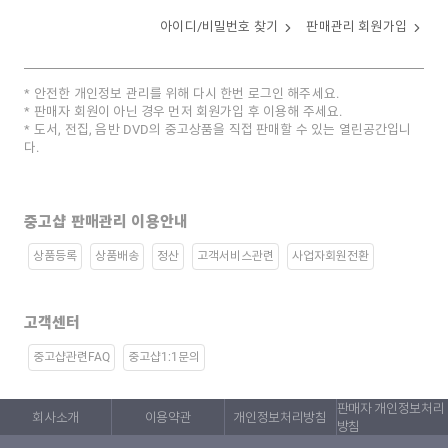
아이디/비밀번호 찾기
판매관리 회원가입
안전한 개인정보 관리를 위해 다시 한번 로그인 해주세요.
판매자 회원이 아닌 경우 먼저 회원가입 후 이용해 주세요.
도서, 전집, 음반 DVD의 중고상품을 직접 판매할 수 있는 열린공간입니
다.
중고샵 판매관리 이용안내
상품등록
상품배송
정산
고객서비스관련
사업자회원전환
고객센터
중고샵관련FAQ
중고샵1:1문의
판매자 개인정보처리
회사소개
이용약관
개인정보처리방침
방침