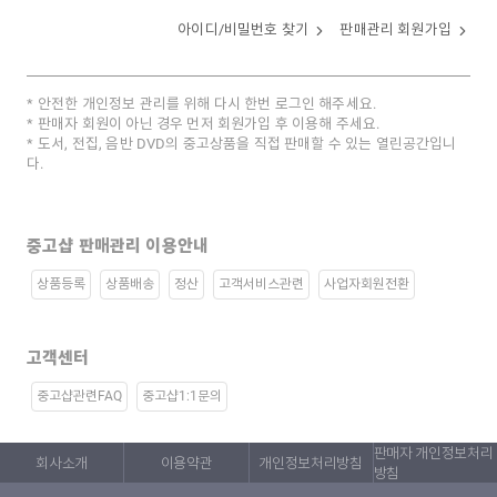
아이디/비밀번호 찾기
판매관리 회원가입
안전한 개인정보 관리를 위해 다시 한번 로그인 해주세요.
판매자 회원이 아닌 경우 먼저 회원가입 후 이용해 주세요.
도서, 전집, 음반 DVD의 중고상품을 직접 판매할 수 있는 열린공간입니
다.
중고샵 판매관리 이용안내
상품등록
상품배송
정산
고객서비스관련
사업자회원전환
고객센터
중고샵관련FAQ
중고샵1:1문의
판매자 개인정보처리
회사소개
이용약관
개인정보처리방침
방침