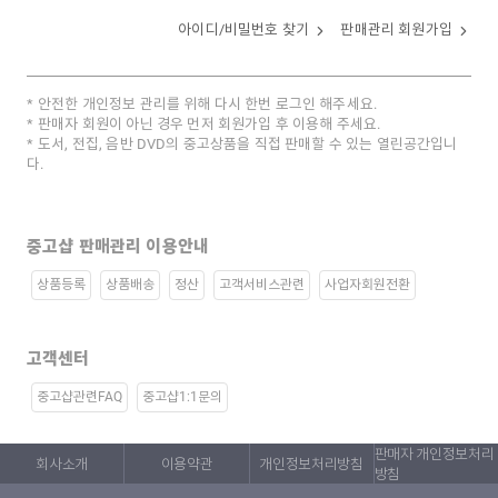
아이디/비밀번호 찾기
판매관리 회원가입
안전한 개인정보 관리를 위해 다시 한번 로그인 해주세요.
판매자 회원이 아닌 경우 먼저 회원가입 후 이용해 주세요.
도서, 전집, 음반 DVD의 중고상품을 직접 판매할 수 있는 열린공간입니
다.
중고샵 판매관리 이용안내
상품등록
상품배송
정산
고객서비스관련
사업자회원전환
고객센터
중고샵관련FAQ
중고샵1:1문의
판매자 개인정보처리
회사소개
이용약관
개인정보처리방침
방침