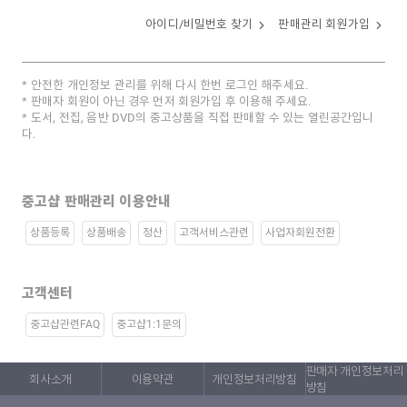
아이디/비밀번호 찾기
판매관리 회원가입
안전한 개인정보 관리를 위해 다시 한번 로그인 해주세요.
판매자 회원이 아닌 경우 먼저 회원가입 후 이용해 주세요.
도서, 전집, 음반 DVD의 중고상품을 직접 판매할 수 있는 열린공간입니
다.
중고샵 판매관리 이용안내
상품등록
상품배송
정산
고객서비스관련
사업자회원전환
고객센터
중고샵관련FAQ
중고샵1:1문의
판매자 개인정보처리
회사소개
이용약관
개인정보처리방침
방침