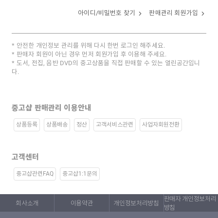
아이디/비밀번호 찾기
판매관리 회원가입
안전한 개인정보 관리를 위해 다시 한번 로그인 해주세요.
판매자 회원이 아닌 경우 먼저 회원가입 후 이용해 주세요.
도서, 전집, 음반 DVD의 중고상품을 직접 판매할 수 있는 열린공간입니
다.
중고샵 판매관리 이용안내
상품등록
상품배송
정산
고객서비스관련
사업자회원전환
고객센터
중고샵관련FAQ
중고샵1:1문의
판매자 개인정보처리
회사소개
이용약관
개인정보처리방침
방침