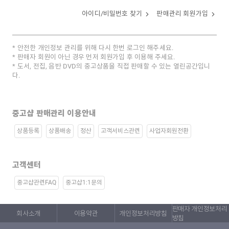
아이디/비밀번호 찾기
판매관리 회원가입
안전한 개인정보 관리를 위해 다시 한번 로그인 해주세요.
판매자 회원이 아닌 경우 먼저 회원가입 후 이용해 주세요.
도서, 전집, 음반 DVD의 중고상품을 직접 판매할 수 있는 열린공간입니
다.
중고샵 판매관리 이용안내
상품등록
상품배송
정산
고객서비스관련
사업자회원전환
고객센터
중고샵관련FAQ
중고샵1:1문의
판매자 개인정보처리
회사소개
이용약관
개인정보처리방침
방침