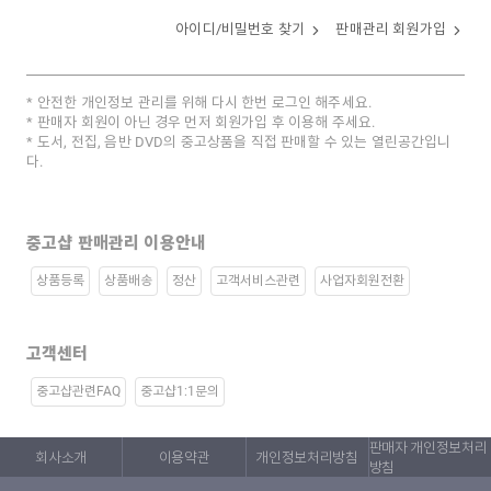
아이디/비밀번호 찾기
판매관리 회원가입
안전한 개인정보 관리를 위해 다시 한번 로그인 해주세요.
판매자 회원이 아닌 경우 먼저 회원가입 후 이용해 주세요.
도서, 전집, 음반 DVD의 중고상품을 직접 판매할 수 있는 열린공간입니
다.
중고샵 판매관리 이용안내
상품등록
상품배송
정산
고객서비스관련
사업자회원전환
고객센터
중고샵관련FAQ
중고샵1:1문의
판매자 개인정보처리
회사소개
이용약관
개인정보처리방침
방침