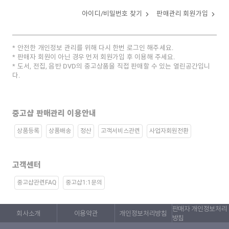
아이디/비밀번호 찾기
판매관리 회원가입
안전한 개인정보 관리를 위해 다시 한번 로그인 해주세요.
판매자 회원이 아닌 경우 먼저 회원가입 후 이용해 주세요.
도서, 전집, 음반 DVD의 중고상품을 직접 판매할 수 있는 열린공간입니
다.
중고샵 판매관리 이용안내
상품등록
상품배송
정산
고객서비스관련
사업자회원전환
고객센터
중고샵관련FAQ
중고샵1:1문의
판매자 개인정보처리
회사소개
이용약관
개인정보처리방침
방침