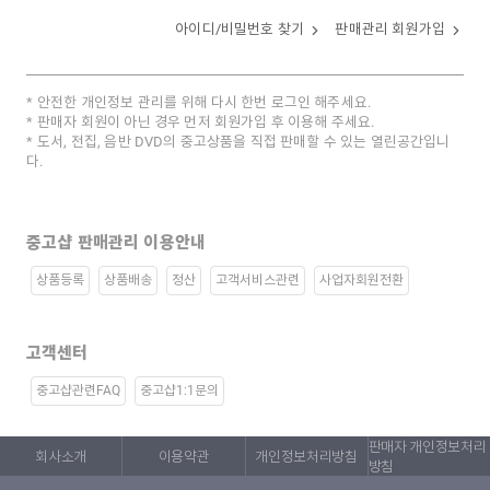
아이디/비밀번호 찾기
판매관리 회원가입
안전한 개인정보 관리를 위해 다시 한번 로그인 해주세요.
판매자 회원이 아닌 경우 먼저 회원가입 후 이용해 주세요.
도서, 전집, 음반 DVD의 중고상품을 직접 판매할 수 있는 열린공간입니
다.
중고샵 판매관리 이용안내
상품등록
상품배송
정산
고객서비스관련
사업자회원전환
고객센터
중고샵관련FAQ
중고샵1:1문의
판매자 개인정보처리
회사소개
이용약관
개인정보처리방침
방침