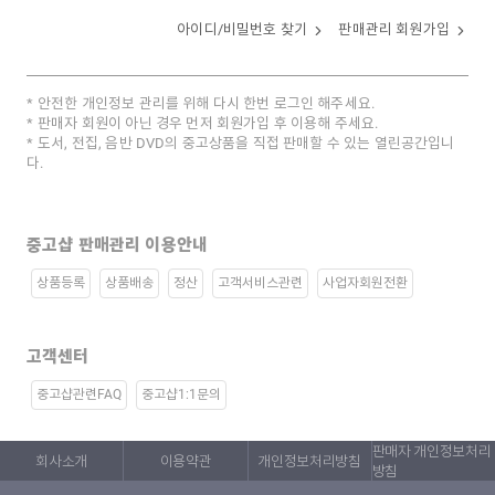
아이디/비밀번호 찾기
판매관리 회원가입
안전한 개인정보 관리를 위해 다시 한번 로그인 해주세요.
판매자 회원이 아닌 경우 먼저 회원가입 후 이용해 주세요.
도서, 전집, 음반 DVD의 중고상품을 직접 판매할 수 있는 열린공간입니
다.
중고샵 판매관리 이용안내
상품등록
상품배송
정산
고객서비스관련
사업자회원전환
고객센터
중고샵관련FAQ
중고샵1:1문의
판매자 개인정보처리
회사소개
이용약관
개인정보처리방침
방침