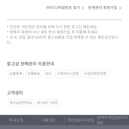
아이디/비밀번호 찾기
판매관리 회원가입
안전한 개인정보 관리를 위해 다시 한번 로그인 해주세요.
판매자 회원이 아닌 경우 먼저 회원가입 후 이용해 주세요.
도서, 전집, 음반 DVD의 중고상품을 직접 판매할 수 있는 열린공간입니
다.
중고샵 판매관리 이용안내
상품등록
상품배송
정산
고객서비스관련
사업자회원전환
고객센터
중고샵관련FAQ
중고샵1:1문의
판매자 개인정보처리
회사소개
이용약관
개인정보처리방침
방침