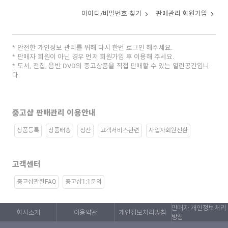
아이디/비밀번호 찾기
판매관리 회원가입
안전한 개인정보 관리를 위해 다시 한번 로그인 해주세요.
판매자 회원이 아닌 경우 먼저 회원가입 후 이용해 주세요.
도서, 전집, 음반 DVD의 중고상품을 직접 판매할 수 있는 열린공간입니
다.
중고샵 판매관리 이용안내
상품등록
상품배송
정산
고객서비스관련
사업자회원전환
고객센터
중고샵관련FAQ
중고샵1:1문의
판매자 개인정보처리
회사소개
이용약관
개인정보처리방침
방침